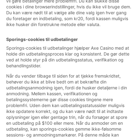
vil gøre betalinger mere problemfri. Du kan slukke disse
cookies i dine browserindstillinger, hvis du ikke vil bruge dem.
Du kan være nødt til at vælge alle dine valg igen hver gang
du foretager en indbetaling, som kr20, fordi kassen muligvis
ikke husker din foretrukne metode eller valuta.
Sporings-cookies til udbetalinger
Sporings-cookies til udbetalinger hjælper Axe Casino med at
holde din udbetalingsproces klar og konsistent. De gør dette
ved at holde styr på din udbetalingsstatus, verifikation og
behandlingstider.
Når du vender tilbage til siden for at tjekke fremskridtet,
behøver du ikke at blive bedt om at bekræfte din
udbetalingsanmodning igen, fordi de husker detaljerne i din
anmodning. Mellem kassen, verifikationen og
betalingssystemerne gør disse cookies tingene mere
problemfri. Uden dem kan udbetalingsstatussider muligvis
ikke opdatere korrekt, og du kan være nødt til at indtaste
oplysninger igen eller gentage trin, når du forsøger at spore
en udbetaling på $100 eller mere. Når du anmoder om en
udbetaling, kan sporings-cookies gemme ikke-følsomme
sessions- og anmodningsmarkører. På denne måde kan