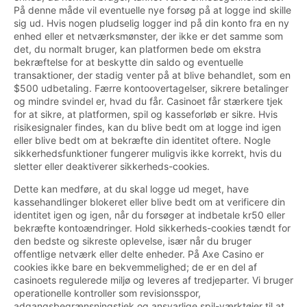
På denne måde vil eventuelle nye forsøg på at logge ind skille
sig ud. Hvis nogen pludselig logger ind på din konto fra en ny
enhed eller et netværksmønster, der ikke er det samme som
det, du normalt bruger, kan platformen bede om ekstra
bekræftelse for at beskytte din saldo og eventuelle
transaktioner, der stadig venter på at blive behandlet, som en
$500 udbetaling. Færre kontoovertagelser, sikrere betalinger
og mindre svindel er, hvad du får. Casinoet får stærkere tjek
for at sikre, at platformen, spil og kasseforløb er sikre. Hvis
risikesignaler findes, kan du blive bedt om at logge ind igen
eller blive bedt om at bekræfte din identitet oftere. Nogle
sikkerhedsfunktioner fungerer muligvis ikke korrekt, hvis du
sletter eller deaktiverer sikkerheds-cookies.
Dette kan medføre, at du skal logge ud meget, have
kassehandlinger blokeret eller blive bedt om at verificere din
identitet igen og igen, når du forsøger at indbetale kr50 eller
bekræfte kontoændringer. Hold sikkerheds-cookies tændt for
den bedste og sikreste oplevelse, især når du bruger
offentlige netværk eller delte enheder. På Axe Casino er
cookies ikke bare en bekvemmelighed; de er en del af
casinoets regulerede miljø og leveres af tredjeparter. Vi bruger
operationelle kontroller som revisionsspor,
adgangsbegrænsningstjek og ansvarlige spil-værktøjer til at