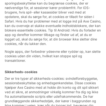
sporingsbeskyttelse kan du begrænse cookies, der er
nødvendige for, at sessioner kører problemfrit. For iOS-
brugere, hvis spil- eller kassesider bliver ved med at
opdatere, skal du sørge for, at cookies er tilladt for siden i
Safari. Hvis du har problemer med at logge ind på Axe Casino,
kan du overveje at slukke eventuelle indholdsblokere, der kan
blokere essentielle cookies. Tip til Android: Hvis du forlader en
app og derefter kommer tilbage og finder ud af, at du er
logget ud, skal du sørge for, at din browser ikke sletter dine
cookies, når du lukker den.
Nogle apps, der forbedrer ydeevne eller rydder op, kan slette
cookies uden din viden, hvilket kan stoppe spil og
transaktioner.
Sikkerheds-cookies
Der er tre typer af sikkerheds-cookies: svindelforebyggelse,
sessionsbeskyttelse og enhedsgenkendelse. Disse cookies
hjælper Axe Casino med at holde din konto og dit spil sikkert
ved at sikre, at anmodninger virkelig kommer fra dig og ikke
fra automatiserede scripts eller udefrakommende. De har
grundlæggende sikkerhedstjek, der kører i baggrunden og
ikke kommer i vejen, især når du logger ind, bevæger dig