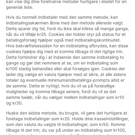
kan vise dig dine foretrukne metoder hurtigere i stedet for en
generisk liste.
Hvis du normalt indbetaler med den samme metode, kan
indbetalingsskærmen åbne med den metode allerede valgt.
Dette sparer dig tid, fordi du ikke skal klikke så mange gange,
når du vil tilføje kr25. Cookies der holder styr på status for et
betalingsforsøg hjælper også med indbetalingskontinuitet.
Hvis bekræftelsessiden for en indbetaling afbrydes, kan disse
cookies hjælpe dig med at komme tilbage til det rigtige trin.
Dette forhindrer dig i at indsende den samme indbetaling to
gange og gør det nemmere at se, om en indbetaling som
kr100 stadig behandles eller skal forsøges igen. Cookies der
lader dig vælge en valuta hjælper med at sikre, at alle sidens
totaler og eventuelle minimumsindbetalings-prompts altid er
de samme. Dette er nyttigt, hvis du vil se på forskellige
muligheder og komme tilbage senere, fordi du vil se det
samme beløb, når du vælger mellem indbetalinger som kr10
og kr30.
Huske den sidste metode, du brugte, vil gøre det hurtigere at
foretage indbetalinger som kr20. Holde dine kasseindstillinger,
som den valuta du valgte til indbetalinger, som kr50. Komme
tilbage til det trin, du var på under en indbetaling som kr100,