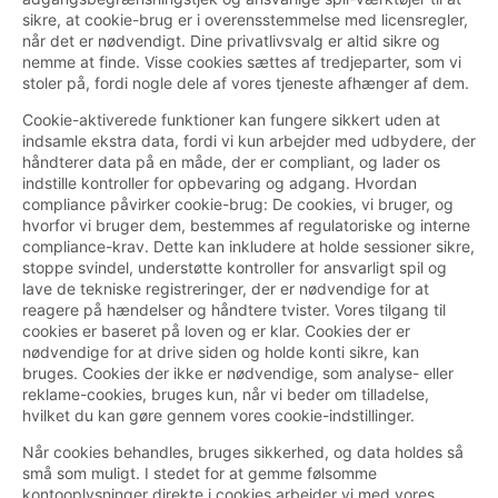
sikre, at cookie-brug er i overensstemmelse med licensregler,
når det er nødvendigt. Dine privatlivsvalg er altid sikre og
nemme at finde. Visse cookies sættes af tredjeparter, som vi
stoler på, fordi nogle dele af vores tjeneste afhænger af dem.
Cookie-aktiverede funktioner kan fungere sikkert uden at
indsamle ekstra data, fordi vi kun arbejder med udbydere, der
håndterer data på en måde, der er compliant, og lader os
indstille kontroller for opbevaring og adgang. Hvordan
compliance påvirker cookie-brug: De cookies, vi bruger, og
hvorfor vi bruger dem, bestemmes af regulatoriske og interne
compliance-krav. Dette kan inkludere at holde sessioner sikre,
stoppe svindel, understøtte kontroller for ansvarligt spil og
lave de tekniske registreringer, der er nødvendige for at
reagere på hændelser og håndtere tvister. Vores tilgang til
cookies er baseret på loven og er klar. Cookies der er
nødvendige for at drive siden og holde konti sikre, kan
bruges. Cookies der ikke er nødvendige, som analyse- eller
reklame-cookies, bruges kun, når vi beder om tilladelse,
hvilket du kan gøre gennem vores cookie-indstillinger.
Når cookies behandles, bruges sikkerhed, og data holdes så
små som muligt. I stedet for at gemme følsomme
kontooplysninger direkte i cookies arbejder vi med vores