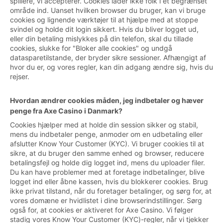
spillere, vi accepterer. Cookies lader ikke folk i et begrænset
område ind. Uanset hvilken browser du bruger, kan vi bruge
cookies og lignende værktøjer til at hjælpe med at stoppe
svindel og holde dit login sikkert. Hvis du bliver logget ud,
eller din betaling mislykkes på din telefon, skal du tillade
cookies, slukke for "Bloker alle cookies" og undgå
datasparetilstande, der bryder sikre sessioner. Afhængigt af
hvor du er, og vores regler, kan din adgang ændre sig, hvis du
rejser.
Hvordan ændrer cookies måden, jeg indbetaler og hæver
penge fra Axe Casino i Danmark?
Cookies hjælper med at holde din session sikker og stabil,
mens du indbetaler penge, anmoder om en udbetaling eller
afslutter Know Your Customer (KYC). Vi bruger cookies til at
sikre, at du bruger den samme enhed og browser, reducere
betalingsfejl og holde dig logget ind, mens du uploader filer.
Du kan have problemer med at foretage indbetalinger, blive
logget ind eller åbne kassen, hvis du blokkerer cookies. Brug
ikke privat tilstand, når du foretager betalinger, og sørg for, at
vores domæne er hvidlistet i dine browserindstillinger. Sørg
også for, at cookies er aktiveret for Axe Casino. Vi følger
stadig vores Know Your Customer (KYC)-regler, når vi tjekker