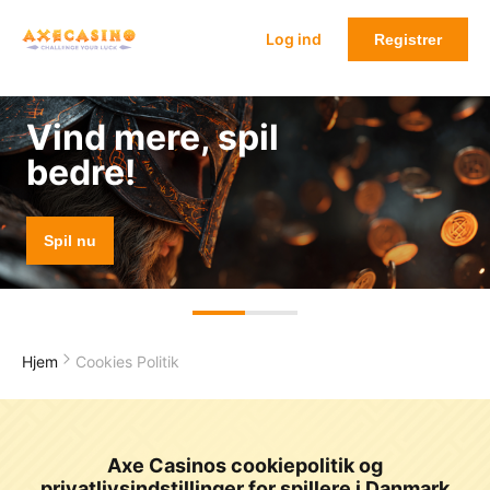
Log ind
Registrer
Vind mere, spil
bedre!
Spil nu
Hjem
Cookies Politik
Axe Casinos cookiepolitik og
privatlivsindstillinger for spillere i Danmark