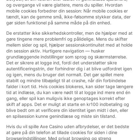
og overgange vil være glattere, mens du spiller. Hvordan
mobile cookies forbedrer din session: Når mobile cookies er
tændt, kan de gemme små, ikke-følsomme stykker data, der
gør siden funktionel på samme måde på din enhed.
De erstatter ikke sikkerhedskontroller, men de hjælper med at
gøre tingene mere problemfri og pålidelige. Mens du skifter
mellem sider og spil, hjælper sessionskontinuitet med at holde
din session aktiv. Hurtigere navigation — husker
grundlæggende indstillinger som sprog og skærmstørrelse.
Det er sikrere at logge ind, fordi det understøtter sikre
autentificeringstrin, der forhindrer dig i at blive udfordret igen
og igen, mens du bruger det normalt. Det gør spillet mere
stabilt og mindre tilbøjeligt til at crashe, når din forbindelse
falder i kort tid. Hvis cookies blokeres, kan sider tage længere
tid at indlæse, du kan være nødt til at logge ind mere end én
gang, eller spil kan muligvis ikke genoptages korrekt efter
skift af apps. Det er muligt at starte en kr100 indbetaling og
blive bedt om at verificere din identitet igen midt i den, eller
en spilsession kunne genindlæse og miste sin tilstand.
Hvis du vil spille Axe Casino uden afbrydelser, er det bedste
at gøre på din telefon at tillade cookies for siden i dine
browserindstillinger. Med privat browsing og streng