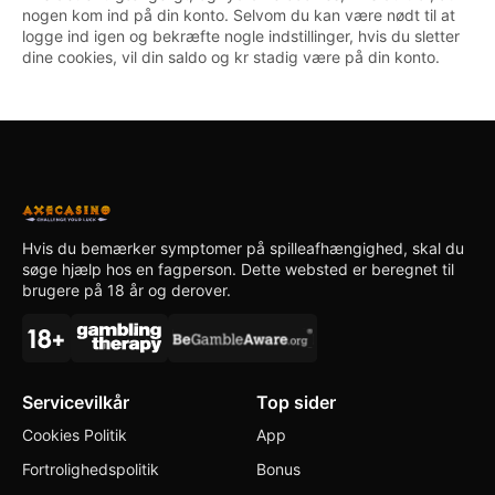
nogen kom ind på din konto. Selvom du kan være nødt til at
logge ind igen og bekræfte nogle indstillinger, hvis du sletter
dine cookies, vil din saldo og kr stadig være på din konto.
Hvis du bemærker symptomer på spilleafhængighed, skal du
søge hjælp hos en fagperson. Dette websted er beregnet til
brugere på 18 år og derover.
Servicevilkår
Top sider
Cookies Politik
App
Fortrolighedspolitik
Bonus