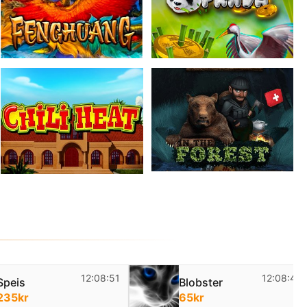
g din konto sikker
12:09:10
12:08:5
Flare
Speis
120kr
235kr