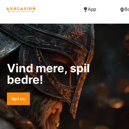
App
B
Vind mere, spil
bedre!
Spil nu