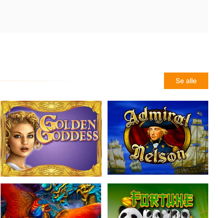
Se alle
gang