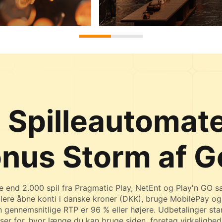
 Spilleautomate
nus Storm af Ge
e end 2.000 spil fra Pragmatic Play, NetEnt og Play'n GO s
lere åbne konti i danske kroner (DKK), bruge MobilePay o
en gennemsnitlige RTP er 96 % eller højere. Udbetalinger st
er for, hvor længe du kan bruge siden, foretag virkelighedst