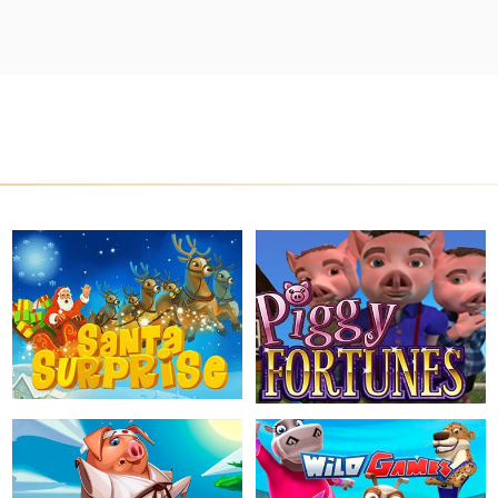
illeautomater, bordspil og live dealere
 og turneringer
d og tilføj iOS-webappen til din startskærm for hurtig ad