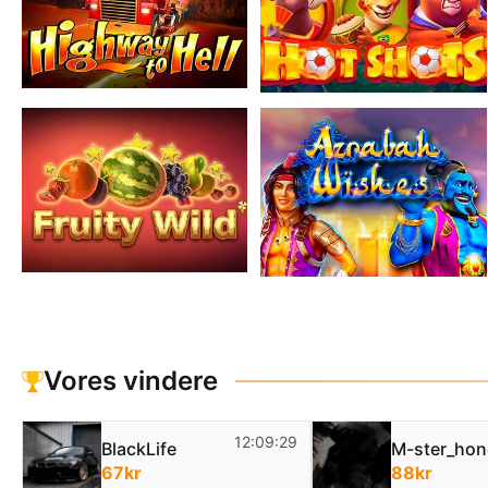
Sikkerhed
Udnyt VIP-fordele ved at indbetale 5.000 kroner inden
Sådan fungerer vores VIP-stige
Aktivér tofaktorautentificering og indstil en unik udbe
Sådan beskytter vi dig
Support
Tilføj et par trin mere til din side
Sæt en grænse for din første indbetaling, før du spill
Typer af grænser, du kan indstille
Vores vindere
Eksperttips til danske spillere
12:09:35
Diamond Gamer
BlackLife
408kr
67kr