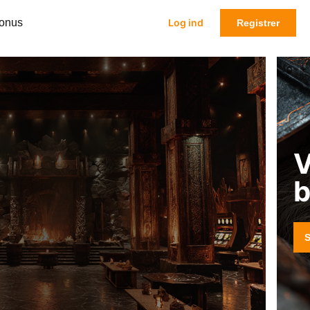
bonus
Log ind
Registrer
V
!
b
S