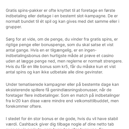
Gratis spins-pakker er ofte knyttet til at foretage en første
indbetaling eller deltage i en bestemt slot-kampagne. De er
normalt bundet til ét spil og kan gives med det samme eller i
grupper.
Sørg for at vide, om de penge, du vinder fra gratis spins, er
rigtige penge eller bonuspenge, som du skal satse et vist
antal gange. Hvis en er tilgængelig, er en ingen-
indbetalingsbonus den hurtigste måde at prøve et casino
uden at lægge penge ned, men reglerne er normalt strengere.
Hvis du får en lille bonus som kr5, får du måske kun et vist
antal spins og kan ikke udbetale alle dine gevinster.
Under tematiserede kampagner eller på bestemte dage kan
eksisterende spillere få genindlæsningsbonusser, når de
foretager flere indbetalinger. Som en match på indbetalinger
fra kr20 kan disse være mindre end velkomsttilbuddet, men
forekommer oftere.
I stedet for én stor bonus er de gode, hvis du vil have stabil
værdi. Cashback giver dig tilbage nogle af dine netto tab