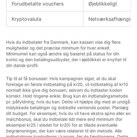
Forudbetalte vouchers
Øjeblikkeligt
Kryptovaluta
Netværksafhængig
Hvis du indbetaler fra Danmark, kan kassen vise dig flere
muligheder og det præcise minimum for hver enkelt.
Minimumet kan også ændre sig baseret på status for din
konto og den betalingsudbyder, der i øjeblikket er knyttet til
din dansk-profil.
Tip til at få bonusser: Hvis kampagnen siger, at du skal
foretage en første indbetaling på kr20, vil indbetaling af kr10
normalt ikke give dig bonusen, selvom du indtaster koden
korrekt. Hold tingene enkle: Brug kun én indbetalingsmetode
pr. påfyldning, hvis du kan. Dette vil hjælpe dig med at undgå
mislykkede betalinger og dobbelte ventende poster. Planlæg
dit budget. For eksempel, hvis du vil have ekstra spins eller en
matchbonus, skal du indbetale lidt mere end minimum (for
eksempel kr25 i stedet for kr20) for at tillade eventuelle
begrænsninger, der kan være relateret til din metode. Alle
indbetalinger kontrolleres i kassen, før de færdiggøres. Dette