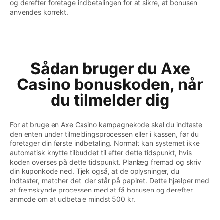
og derefter foretage indbetalingen for at sikre, at bonusen
anvendes korrekt.
Sådan bruger du Axe
Casino bonuskoden, når
du tilmelder dig
For at bruge en Axe Casino kampagnekode skal du indtaste
den enten under tilmeldingsprocessen eller i kassen, før du
foretager din første indbetaling. Normalt kan systemet ikke
automatisk knytte tilbuddet til efter dette tidspunkt, hvis
koden overses på dette tidspunkt. Planlæg fremad og skriv
din kuponkode ned. Tjek også, at de oplysninger, du
indtaster, matcher det, der står på papiret. Dette hjælper med
at fremskynde processen med at få bonusen og derefter
anmode om at udbetale mindst 500 kr.