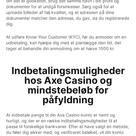
om det er godkendt. Brug det samme navn i din profil og
dokumenter for at undgå forsinkelser. Sørg også for at
uploade billeder af høj kvalitet, og at adressen på dine
dokumenter matcher den adresse, du gav, da du registrerede
dig.
At udføre Know Your Customer (KYC), før du anmoder om en
udbetaling, kan hjælpe dig med at planlægge den tid, det
tager at behandle din anmodning om at hæve 1000 kr.
Indbetalingsmuligheder
hos Axe Casino og
mindstebeløb for
påfyldning
At indbetale penge til din Axe Casino-konto er nemt og
hurtigt, og der er en række indbetalingsmuligheder til at
passe til forskellige bankvaner. Efter at have valgt en metode,
du føler dig sikker med, og verificeret beløbet, vil din konto