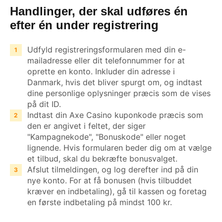
Handlinger, der skal udføres én
efter én under registrering
Udfyld registreringsformularen med din e-
mailadresse eller dit telefonnummer for at
oprette en konto. Inkluder din adresse i
Danmark, hvis det bliver spurgt om, og indtast
dine personlige oplysninger præcis som de vises
på dit ID.
Indtast din Axe Casino kuponkode præcis som
den er angivet i feltet, der siger
"Kampagnekode", "Bonuskode" eller noget
lignende. Hvis formularen beder dig om at vælge
et tilbud, skal du bekræfte bonusvalget.
Afslut tilmeldingen, og log derefter ind på din
nye konto. For at få bonusen (hvis tilbuddet
kræver en indbetaling), gå til kassen og foretag
en første indbetaling på mindst 100 kr.