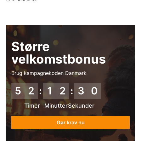
Større
velkomstbonus
Brug kampagnekoden Danmark
5
2
1
2
2
9
:
:
Timer
Minutter
Sekunder
Gør krav nu