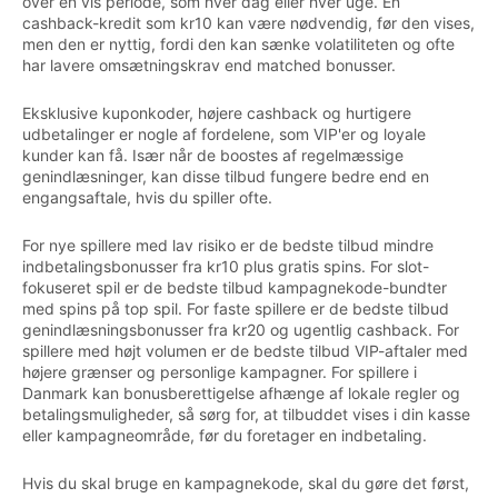
over en vis periode, som hver dag eller hver uge. En
cashback-kredit som kr10 kan være nødvendig, før den vises,
men den er nyttig, fordi den kan sænke volatiliteten og ofte
har lavere omsætningskrav end matched bonusser.
Eksklusive kuponkoder, højere cashback og hurtigere
udbetalinger er nogle af fordelene, som VIP'er og loyale
kunder kan få. Især når de boostes af regelmæssige
genindlæsninger, kan disse tilbud fungere bedre end en
engangsaftale, hvis du spiller ofte.
For nye spillere med lav risiko er de bedste tilbud mindre
indbetalingsbonusser fra kr10 plus gratis spins. For slot-
fokuseret spil er de bedste tilbud kampagnekode-bundter
med spins på top spil. For faste spillere er de bedste tilbud
genindlæsningsbonusser fra kr20 og ugentlig cashback. For
spillere med højt volumen er de bedste tilbud VIP-aftaler med
højere grænser og personlige kampagner. For spillere i
Danmark kan bonusberettigelse afhænge af lokale regler og
betalingsmuligheder, så sørg for, at tilbuddet vises i din kasse
eller kampagneområde, før du foretager en indbetaling.
Hvis du skal bruge en kampagnekode, skal du gøre det først,