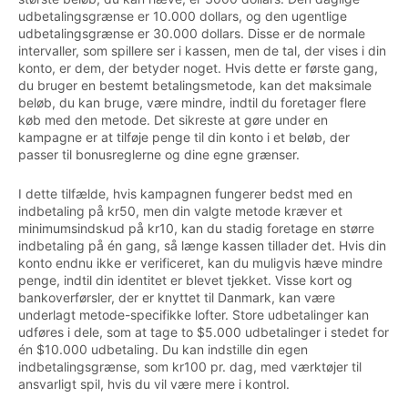
udbetalingsgrænse er 10.000 dollars, og den ugentlige
udbetalingsgrænse er 30.000 dollars. Disse er de normale
intervaller, som spillere ser i kassen, men de tal, der vises i din
konto, er dem, der betyder noget. Hvis dette er første gang,
du bruger en bestemt betalingsmetode, kan det maksimale
beløb, du kan bruge, være mindre, indtil du foretager flere
køb med den metode. Det sikreste at gøre under en
kampagne er at tilføje penge til din konto i et beløb, der
passer til bonusreglerne og dine egne grænser.
I dette tilfælde, hvis kampagnen fungerer bedst med en
indbetaling på kr50, men din valgte metode kræver et
minimumsindskud på kr10, kan du stadig foretage en større
indbetaling på én gang, så længe kassen tillader det. Hvis din
konto endnu ikke er verificeret, kan du muligvis hæve mindre
penge, indtil din identitet er blevet tjekket. Visse kort og
bankoverførsler, der er knyttet til Danmark, kan være
underlagt metode-specifikke lofter. Store udbetalinger kan
udføres i dele, som at tage to $5.000 udbetalinger i stedet for
én $10.000 udbetaling. Du kan indstille din egen
indbetalingsgrænse, som kr100 pr. dag, med værktøjer til
ansvarligt spil, hvis du vil være mere i kontrol.