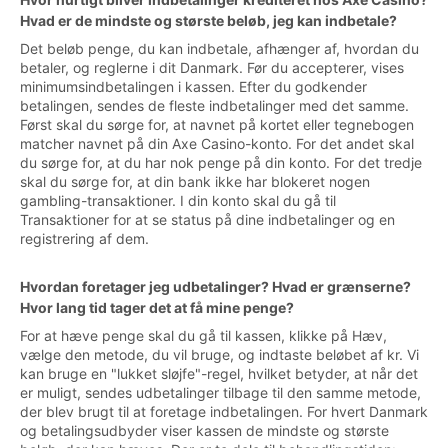
Hvad er de mindste og største beløb, jeg kan indbetale?
Det beløb penge, du kan indbetale, afhænger af, hvordan du
betaler, og reglerne i dit Danmark. Før du accepterer, vises
minimumsindbetalingen i kassen. Efter du godkender
betalingen, sendes de fleste indbetalinger med det samme.
Først skal du sørge for, at navnet på kortet eller tegnebogen
matcher navnet på din Axe Casino-konto. For det andet skal
du sørge for, at du har nok penge på din konto. For det tredje
skal du sørge for, at din bank ikke har blokeret nogen
gambling-transaktioner. I din konto skal du gå til
Transaktioner for at se status på dine indbetalinger og en
registrering af dem.
Hvordan foretager jeg udbetalinger? Hvad er grænserne?
Hvor lang tid tager det at få mine penge?
For at hæve penge skal du gå til kassen, klikke på Hæv,
vælge den metode, du vil bruge, og indtaste beløbet af kr. Vi
kan bruge en "lukket sløjfe"-regel, hvilket betyder, at når det
er muligt, sendes udbetalinger tilbage til den samme metode,
der blev brugt til at foretage indbetalingen. For hvert Danmark
og betalingsudbyder viser kassen de mindste og største