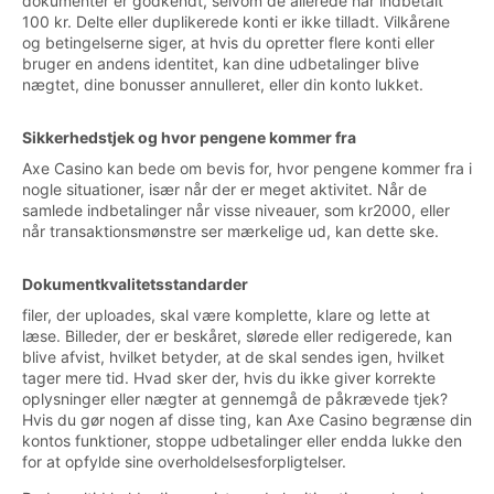
dokumenter er godkendt, selvom de allerede har indbetalt
100 kr. Delte eller duplikerede konti er ikke tilladt. Vilkårene
og betingelserne siger, at hvis du opretter flere konti eller
bruger en andens identitet, kan dine udbetalinger blive
nægtet, dine bonusser annulleret, eller din konto lukket.
Sikkerhedstjek og hvor pengene kommer fra
Axe Casino kan bede om bevis for, hvor pengene kommer fra i
nogle situationer, især når der er meget aktivitet. Når de
samlede indbetalinger når visse niveauer, som kr2000, eller
når transaktionsmønstre ser mærkelige ud, kan dette ske.
Dokumentkvalitetsstandarder
filer, der uploades, skal være komplette, klare og lette at
læse. Billeder, der er beskåret, slørede eller redigerede, kan
blive afvist, hvilket betyder, at de skal sendes igen, hvilket
tager mere tid. Hvad sker der, hvis du ikke giver korrekte
oplysninger eller nægter at gennemgå de påkrævede tjek?
Hvis du gør nogen af disse ting, kan Axe Casino begrænse din
kontos funktioner, stoppe udbetalinger eller endda lukke den
for at opfylde sine overholdelsesforpligtelser.