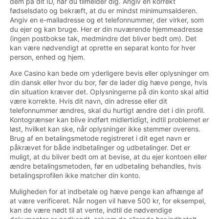
dem på dit ID, når du tilmelder dig. Angiv en korrekt
fødselsdato og bekræft, at du er mindst minimumsalderen.
Angiv en e-mailadresse og et telefonnummer, der virker, som
du ejer og kan bruge. Her er din nuværende hjemmeadresse
(ingen postbokse tak, medmindre det bliver bedt om). Det
kan være nødvendigt at oprette en separat konto for hver
person, enhed og hjem.
Axe Casino kan bede om yderligere bevis eller oplysninger om
din dansk eller hvor du bor, før de lader dig hæve penge, hvis
din situation kræver det. Oplysningerne på din konto skal altid
være korrekte. Hvis dit navn, din adresse eller dit
telefonnummer ændres, skal du hurtigt ændre det i din profil.
Kontogrænser kan blive indført midlertidigt, indtil problemet er
løst, hvilket kan ske, når oplysninger ikke stemmer overens.
Brug af en betalingsmetode registreret i dit eget navn er
påkrævet for både indbetalinger og udbetalinger. Det er
muligt, at du bliver bedt om at bevise, at du ejer kontoen eller
ændre betalingsmetoden, før en udbetaling behandles, hvis
betalingsprofilen ikke matcher din konto.
Muligheden for at indbetale og hæve penge kan afhænge af
at være verificeret. Når nogen vil hæve 500 kr, for eksempel,
kan de være nødt til at vente, indtil de nødvendige