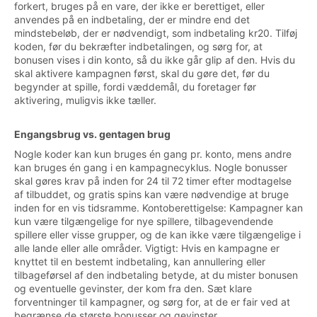
forkert, bruges på en vare, der ikke er berettiget, eller
anvendes på en indbetaling, der er mindre end det
mindstebeløb, der er nødvendigt, som indbetaling kr20. Tilføj
koden, før du bekræfter indbetalingen, og sørg for, at
bonusen vises i din konto, så du ikke går glip af den. Hvis du
skal aktivere kampagnen først, skal du gøre det, før du
begynder at spille, fordi væddemål, du foretager før
aktivering, muligvis ikke tæller.
Engangsbrug vs. gentagen brug
Nogle koder kan kun bruges én gang pr. konto, mens andre
kan bruges én gang i en kampagnecyklus. Nogle bonusser
skal gøres krav på inden for 24 til 72 timer efter modtagelse
af tilbuddet, og gratis spins kan være nødvendige at bruge
inden for en vis tidsramme. Kontoberettigelse: Kampagner kan
kun være tilgængelige for nye spillere, tilbagevendende
spillere eller visse grupper, og de kan ikke være tilgængelige i
alle lande eller alle områder. Vigtigt: Hvis en kampagne er
knyttet til en bestemt indbetaling, kan annullering eller
tilbageførsel af den indbetaling betyde, at du mister bonusen
og eventuelle gevinster, der kom fra den. Sæt klare
forventninger til kampagner, og sørg for, at de er fair ved at
begrænse de største bonusser og gevinster.