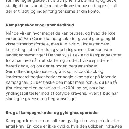
samme regler gælder, hvis du spiller fra Danmark, og det er
stadig dit ansvar at sikre, at velkomstbonusen bruges i spil,
der er tilladt, og inden for grænserne af din konto.
Kampagnekoder og løbende tilbud
Når de virker, hvor meget de kan bruges, og hvad de ikke
virker på Axe Casino kampagnekoder giver dig adgang til
visse turneringsfordele, men kun hvis du indtaster dem
korrekt og inden for den givne tidsgrænse. Der kan være
landebegrænsninger i Danmark, så tjek altid kampagnekortet
for at se, hvornår det starter og slutter, hvilke spil der er
berettigede, og om der er nogen begrænsninger.
Genindlæsningsbonusser, gratis spins, cashback og
leaderboard-begivenheder er nogle eksempler på løbende
kampagner. Du bør tjekke den maksimale bonus, du kan få
(for eksempel en bonus op til kr200), og se, om dine
yndlingsspil tæller mod at opfylde kravene. Hvert tilbud har
sine egne grænser og begrænsninger.
Brug af kampagnekoder og gyldighedsperioder
Kampagnekoder er normalt kun gyldige i en vis periode eller
antal krav. En kode er ikke gyldig, hvis den udløber, indtastes