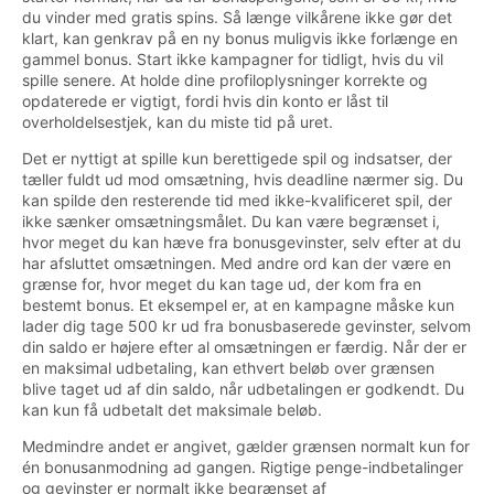
du vinder med gratis spins. Så længe vilkårene ikke gør det
klart, kan genkrav på en ny bonus muligvis ikke forlænge en
gammel bonus. Start ikke kampagner for tidligt, hvis du vil
spille senere. At holde dine profiloplysninger korrekte og
opdaterede er vigtigt, fordi hvis din konto er låst til
overholdelsestjek, kan du miste tid på uret.
Det er nyttigt at spille kun berettigede spil og indsatser, der
tæller fuldt ud mod omsætning, hvis deadline nærmer sig. Du
kan spilde den resterende tid med ikke-kvalificeret spil, der
ikke sænker omsætningsmålet. Du kan være begrænset i,
hvor meget du kan hæve fra bonusgevinster, selv efter at du
har afsluttet omsætningen. Med andre ord kan der være en
grænse for, hvor meget du kan tage ud, der kom fra en
bestemt bonus. Et eksempel er, at en kampagne måske kun
lader dig tage 500 kr ud fra bonusbaserede gevinster, selvom
din saldo er højere efter al omsætningen er færdig. Når der er
en maksimal udbetaling, kan ethvert beløb over grænsen
blive taget ud af din saldo, når udbetalingen er godkendt. Du
kan kun få udbetalt det maksimale beløb.
Medmindre andet er angivet, gælder grænsen normalt kun for
én bonusanmodning ad gangen. Rigtige penge-indbetalinger
og gevinster er normalt ikke begrænset af