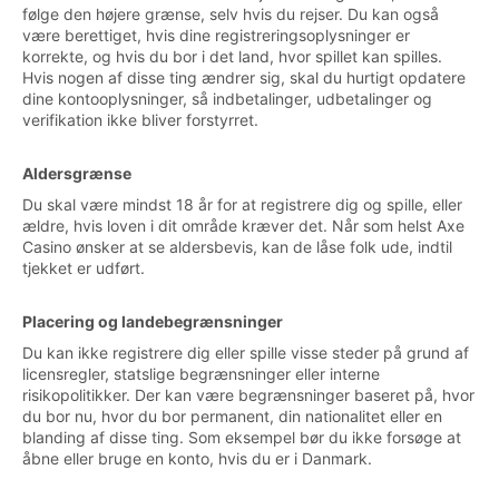
følge den højere grænse, selv hvis du rejser. Du kan også
være berettiget, hvis dine registreringsoplysninger er
korrekte, og hvis du bor i det land, hvor spillet kan spilles.
Hvis nogen af disse ting ændrer sig, skal du hurtigt opdatere
dine kontooplysninger, så indbetalinger, udbetalinger og
verifikation ikke bliver forstyrret.
Aldersgrænse
Du skal være mindst 18 år for at registrere dig og spille, eller
ældre, hvis loven i dit område kræver det. Når som helst Axe
Casino ønsker at se aldersbevis, kan de låse folk ude, indtil
tjekket er udført.
Placering og landebegrænsninger
Du kan ikke registrere dig eller spille visse steder på grund af
licensregler, statslige begrænsninger eller interne
risikopolitikker. Der kan være begrænsninger baseret på, hvor
du bor nu, hvor du bor permanent, din nationalitet eller en
blanding af disse ting. Som eksempel bør du ikke forsøge at
åbne eller bruge en konto, hvis du er i Danmark.